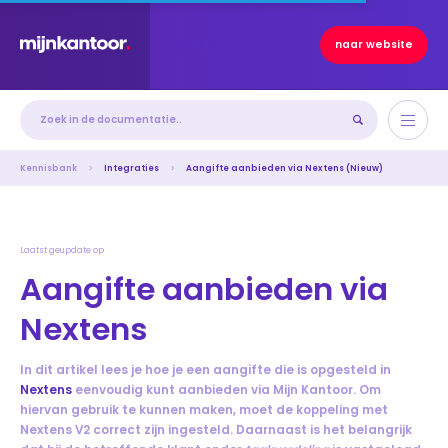
Kennisbank
naar website
Kennisbank
Integraties
Aangifte aanbieden via Nextens (Nieuw)
Laatst geupdate op
Aangifte aanbieden via
Nextens
In dit artikel lees je hoe je een aangifte die is opgesteld in
Nextens
eenvoudig kunt aanbieden via Mijn Kantoor. Om
hiervan gebruik te kunnen maken, moet de koppeling met
Nextens V2 correct zijn ingesteld. Daarnaast is het belangrijk