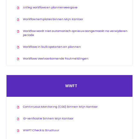
Uitleg workflows en plannerweergave
Workflow templates binnen Mijn Kantoor
Workflow wordt niet automatisch opnieuw aangemaakt na verwijderen
periode
Workflows in bulk opstarten en plannen
Workflows Veelvoorkomende Foutmeldingen
WWFT
Continuous Monitoring (CDD) binnen Mijn Kantoor
ID-verificatie binnen Mijn Kantoor
WWFT Check & Structuur