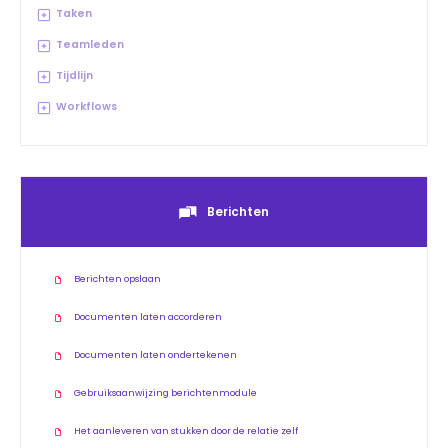
Taken
Teamleden
Tijdlijn
Workflows
Berichten
Berichten opslaan
Documenten laten accorderen
Documenten laten ondertekenen
Gebruiksaanwijzing berichtenmodule
Het aanleveren van stukken door de relatie zelf