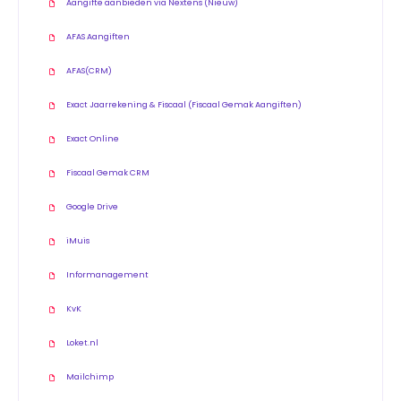
Aangifte aanbieden via Nextens (Nieuw)
AFAS Aangiften
AFAS(CRM)
Exact Jaarrekening & Fiscaal (Fiscaal Gemak Aangiften)
Exact Online
Fiscaal Gemak CRM
Google Drive
iMuis
Informanagement
KvK
Loket.nl
Mailchimp