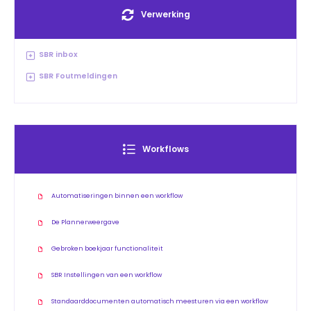
Verwerking
SBR inbox
SBR Foutmeldingen
Workflows
Automatiseringen binnen een workflow
De Plannerweergave
Gebroken boekjaar functionaliteit
SBR Instellingen van een workflow
Standaarddocumenten automatisch meesturen via een workflow