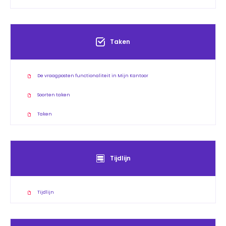
Taken
De vraagposten functionaliteit in Mijn Kantoor
Soorten taken
Taken
Tijdlijn
Tijdlijn