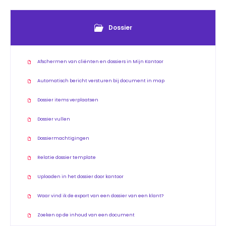
Dossier
Afschermen van cliënten en dossiers in Mijn Kantoor
Automatisch bericht versturen bij document in map
Dossier items verplaatsen
Dossier vullen
Dossiermachtigingen
Relatie dossier template
Uploaden in het dossier door kantoor
Waar vind ik de export van een dossier van een klant?
Zoeken op de inhoud van een document