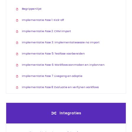
Begrippenlijst
Implementatie Fase 1: Kick-off
Implementatie Fase 2: CRM Import
Implementatie Fase 3: Implementatiesessie na import
Implementatie Fase 5: Testfase voorbereiden
Implementatie Fase 6: Workflows aanmaken en inplannen
Implementatie Fase 7: Livegang en adoptie
Implementatie Fase 8: Evaluatie en verfijnen workflows
Integraties