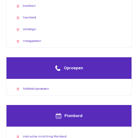
SnelStart
Twinfield
ValidSign
Vraagposten
Oproepen
Tabblad oproepen
Planbord
Instructie inrichting Planbord