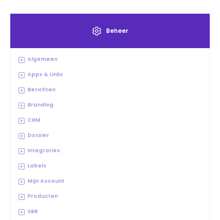
Beheer
Algemeen
Apps & Links
Berichten
Branding
CRM
Dossier
Integraties
Labels
Mijn Account
Producten
SBR