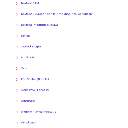
Nextens CRM
Nextens CRM geeft een foutmelding, hoe los ik dit op?
Nextens Integratie (Nieuw)
Nmbrs
Outlook Plugin
Public API
Qics
Red Cactus (Bubble)
Scope (WWFT checks)
Semansys
SharePoint Synchronisatie
Simplicate