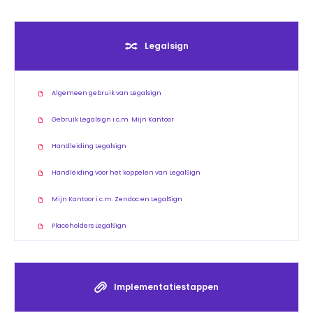
Legalsign
Algemeen gebruik van Legalsign
Gebruik Legalsign i.c.m. Mijn Kantoor
Handleiding Legalsign
Handleiding voor het koppelen van LegalSign
Mijn Kantoor i.c.m. Zendoc en LegalSign
Placeholders LegalSign
Implementatiestappen