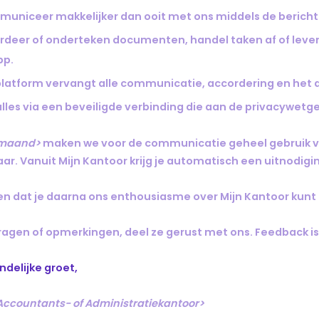
uniceer makkelijker dan ooit met ons middels de bericht
rdeer of onderteken documenten, handel taken af of leve
pp.
platform vervangt alle communicatie, accordering en het 
alles via een beveiligde verbinding die aan de privacywetg
maand>
maken we voor de communicatie geheel gebruik van
ar. Vanuit Mijn Kantoor krijg je automatisch een uitnodigi
n dat je daarna ons enthousiasme over Mijn Kantoor kunt 
vragen of opmerkingen, deel ze gerust met ons. Feedback i
ndelijke groet,
ccountants- of Administratiekantoor>