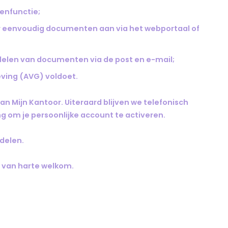
enfunctie;
r eenvoudig documenten aan via het webportaal of
delen van documenten via de post en e-mail;
eving (AVG) voldoet.
 Mijn Kantoor. Uiteraard blijven we telefonisch
ng om je persoonlijke account te activeren.
delen.
s van harte welkom.