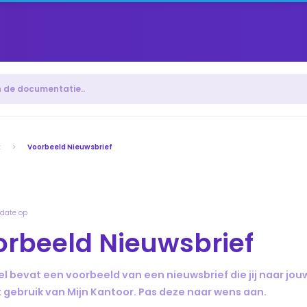
k
Voorbeeld Nieuwsbrief
date op
rbeeld Nieuwsbrief
kel bevat een voorbeeld van een nieuwsbrief die jij naar j
 gebruik van Mijn Kantoor. Pas deze naar wens aan.