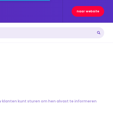
naar website
ouw klanten kunt sturen om hen alvast te informeren